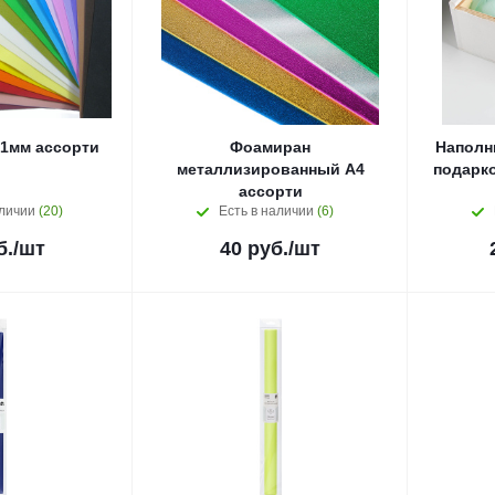
1мм ассорти
Фоамиран
Наполн
металлизированный A4
подарк
ассорти
аличии
(20)
Есть в наличии
(6)
б.
/шт
40
руб.
/шт