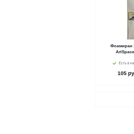
Фоамиран 
ArtSpac
Есть в н
105
ру