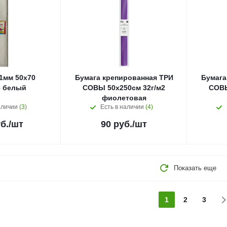
1мм 50х70
Бумага крепированная ТРИ
Бумага
e белый
СОВЫ 50х250см 32г/м2
СОВЫ
фиолетовая
аличии
(3)
Есть в наличии
(4)
б.
/шт
90
руб.
/шт
Показать еще
1
2
3