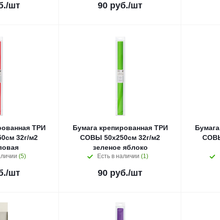
б.
/шт
90
руб.
/шт
рованная ТРИ
Бумага крепированная ТРИ
Бумага
0см 32г/м2
СОВЫ 50x250см 32г/м2
СОВЫ
ловая
зеленое яблоко
аличии
(5)
Есть в наличии
(1)
б.
/шт
90
руб.
/шт