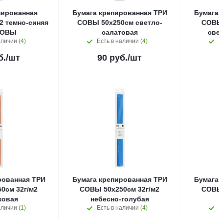
пированная
Бумага крепированная ТРИ
Бумага
2 темно-синяя
СОВЫ 50x250см светло-
СОВЫ
СОВЫ
салатовая
св
аличии
(4)
Есть в наличии
(4)
б.
/шт
90
руб.
/шт
рованная ТРИ
Бумага крепированная ТРИ
Бумага
0см 32г/м2
СОВЫ 50x250см 32г/м2
СОВЫ
ковая
небесно-голубая
аличии
(1)
Есть в наличии
(4)