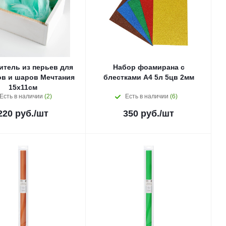
итель из перьев для
Набор фоамирана с
ов и шаров Мечтания
блестками А4 5л 5цв 2мм
15х11см
Есть в наличии
(2)
Есть в наличии
(6)
220
руб.
/шт
350
руб.
/шт