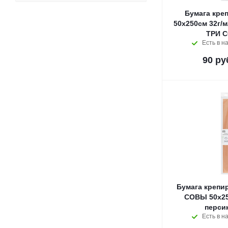
Бумага кре
50x250см 32г/м
ТРИ 
Есть в н
90
ру
Бумага крепи
СОВЫ 50x25
перси
Есть в н