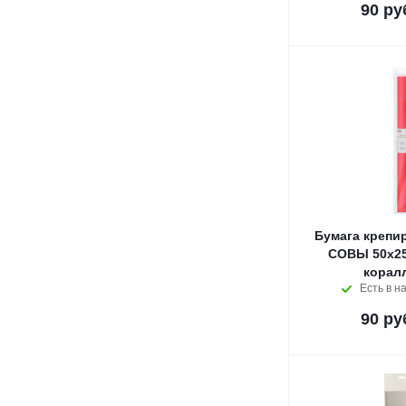
90
ру
Бумага крепи
СОВЫ 50x25
корал
Есть в н
90
ру