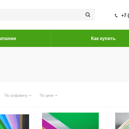
+7 
мпании
Как купить
По алфавиту
По цене