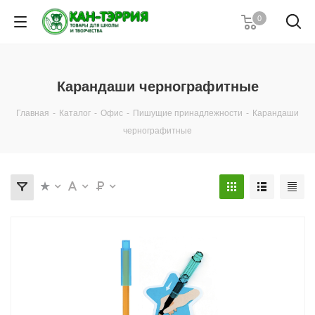
0
Карандаши чернографитные
Главная
-
Каталог
-
Офис
-
Пишущие принадлежности
-
Карандаши
чернографитные