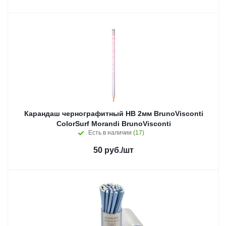
Карандаш чернографитный НВ 2мм BrunoVisconti
ColorSurf Morandi BrunoVisconti
Есть в наличии
(17)
50
руб.
/шт