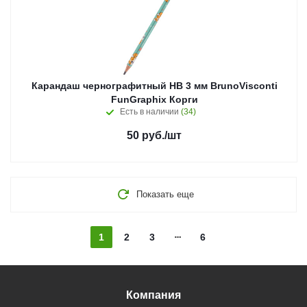
Карандаш чернографитный НВ 3 мм BrunoVisconti
FunGraphix Корги
Есть в наличии
(34)
50
руб.
/шт
Показать еще
1
2
3
6
Компания