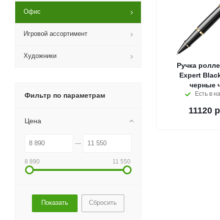
Офис
Игровой ассортимент
Художники
Ручка ролле
Expert Blac
черные 
Есть в н
Фильтр по параметрам
11120
р
Цена
8 890
11 550
Сбросить