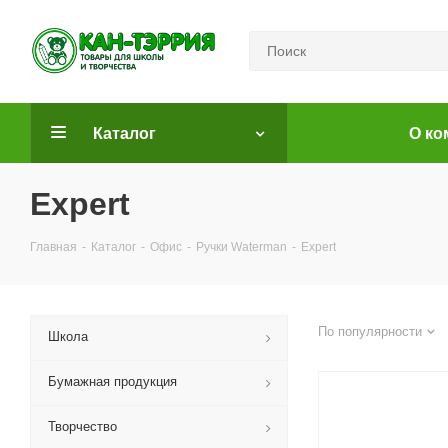
Каталог
О ко
Expert
Главная
-
Каталог
-
Офис
-
Ручки Waterman
-
Expert
По популярности
Школа
Бумажная продукция
Творчество