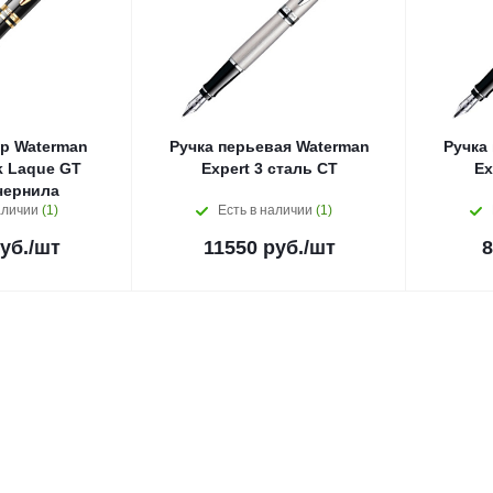
р Waterman
Ручка перьевая Waterman
Ручка
k Laque GT
Expert 3 сталь СT
Ex
чернила
аличии
(1)
Есть в наличии
(1)
уб.
/шт
11550
руб.
/шт
8