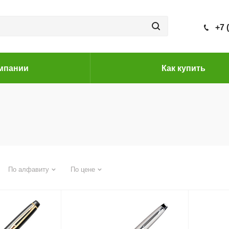
+7 
мпании
Как купить
По алфавиту
По цене