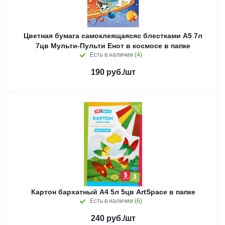
Цветная бумага самоклеящаясяс блестками А5 7л
7цв Мульти-Пульти Енот в космосе в папке
Есть в наличии
(4)
190
руб.
/шт
Картон бархатный А4 5л 5цв ArtSpace в папке
Есть в наличии
(6)
240
руб.
/шт