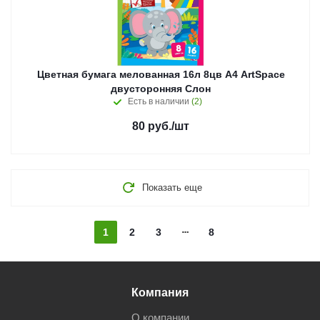
Цветная бумага мелованная 16л 8цв А4 ArtSpace
двусторонняя Слон
Есть в наличии
(2)
80
руб.
/шт
Показать еще
1
2
3
8
Компания
О компании