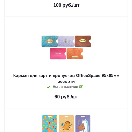
100
руб.
/шт
Карман для карт и пропусков OfficeSpace 95х65мм
ассорти
Есть в наличии
(8)
60
руб.
/шт