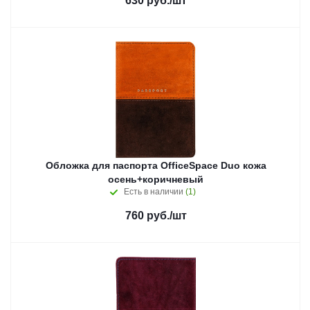
630
руб.
/шт
Обложка для паспорта OfficeSpace Duo кожа
осень+коричневый
Есть в наличии
(1)
760
руб.
/шт