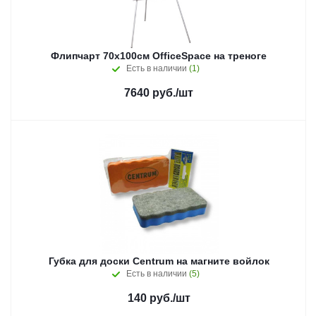
Флипчарт 70х100см OfficeSpace на треноге
Есть в наличии
(1)
7640
руб.
/шт
Губка для доски Сentrum на магните войлок
Есть в наличии
(5)
140
руб.
/шт