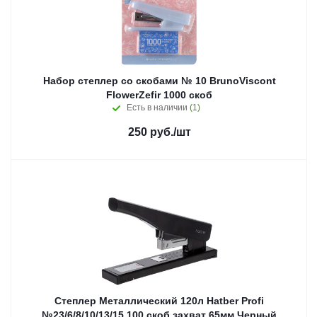
Набор степлер со скобами № 10 BrunoViscont
FlowerZefir 1000 скоб
Есть в наличии
(1)
250
руб.
/шт
Степлер Металлический 120л Hatber Profi
№23/6/8/10/13/15 100 скоб захват 65мм Черный