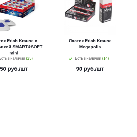
ик Erich Krausе с
Ластик Erich Krause
овкой SMART&SOFT
Megapolis
mini
Есть в наличии
(25)
Есть в наличии
(14)
50
руб.
/шт
90
руб.
/шт