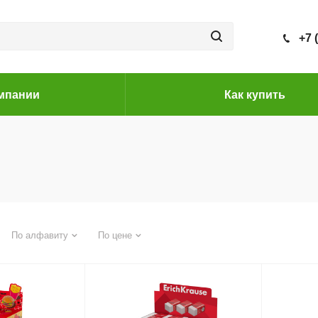
+7 
мпании
Как купить
По алфавиту
По цене