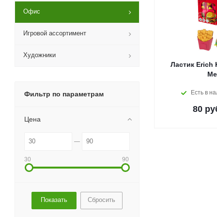
Офис
Игровой ассортимент
Художники
Ластик Erich 
Me
Есть в н
Фильтр по параметрам
80
ру
Цена
30
90
Сбросить