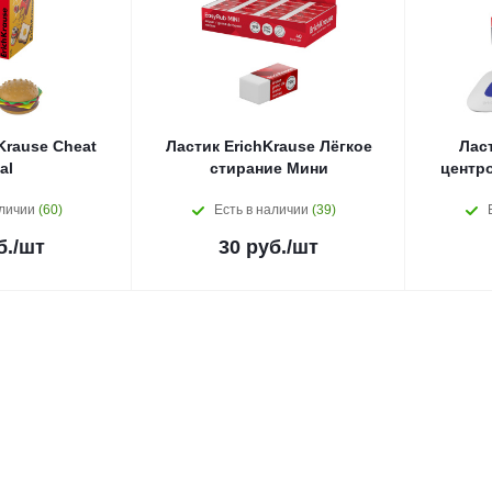
Krause Cheat
Ластик ErichKrause Лёгкое
Ласт
al
стирание Мини
центр
аличии
(60)
Есть в наличии
(39)
б.
/шт
30
руб.
/шт