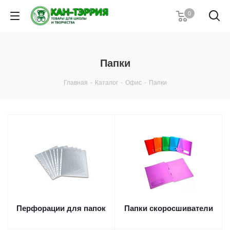
0
Папки
Главная
-
Каталог
-
Офис
-
Папки
Перфорации для папок
Папки скоросшиватели