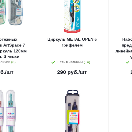
ртежных
Циркуль METAL OPEN с
Набо
 ArtSpace 7
грифелем
пред
ркуль 120мм
линейка
ый пенал
аличии
(8)
Есть в наличии
(14)
б.
/шт
290
руб.
/шт