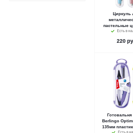
Циркуль 
металличес
пастельные ц
Есть в н
220
ру
Готовальня 
Berlingo Opti
135мм пласти
Есть в н