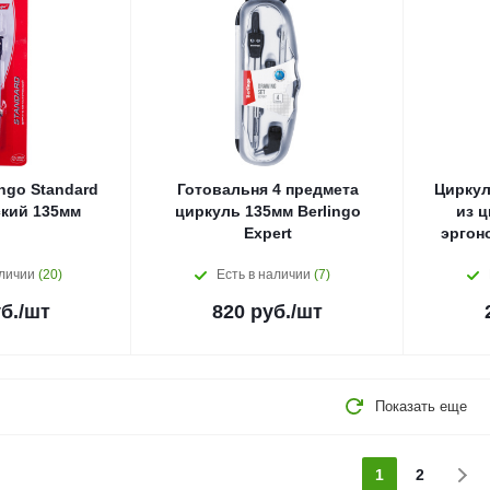
ngo Standard
Готовальня 4 предмета
Циркул
кий 135мм
циркуль 135мм Berlingo
из ц
Expert
эргон
аличии
(20)
Есть в наличии
(7)
б.
/шт
820
руб.
/шт
Показать еще
1
2