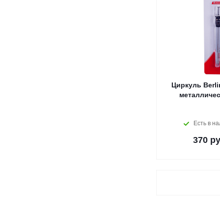
Циркуль Berli
металличес
Есть в н
370
ру