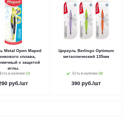
ь Metal Open Maped
Циркуль Berlingo Optimum
инкового сплава,
металлический 135мм
омичный с защитой
иглы.
Есть в наличии
(2)
Есть в наличии
(9)
290
руб.
/шт
390
руб.
/шт