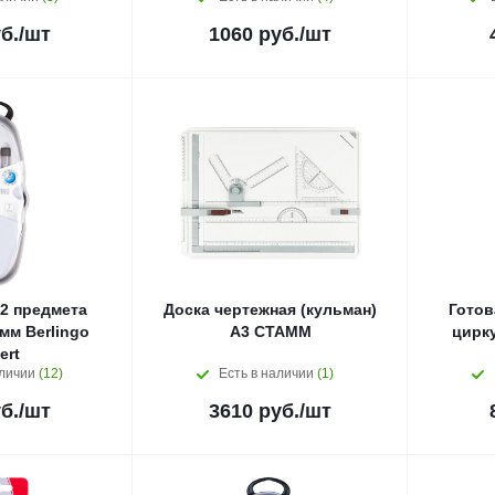
б.
/шт
1060
руб.
/шт
2 предмета
Доска чертежная (кульман)
Готов
мм Berlingo
А3 СТАММ
цирку
ert
аличии
(12)
Есть в наличии
(1)
б.
/шт
3610
руб.
/шт