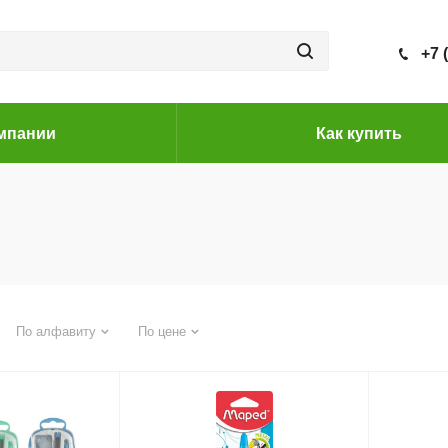
+7 
мпании
Как купить
По алфавиту
По цене