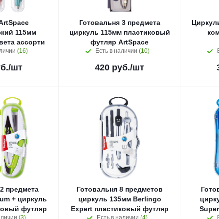
ArtSpace
Готовальня 3 предмета
Циркуль
кий 115мм
циркуль 115мм пластиковый
ко
вета ассорти
футляр ArtSpace
аличии
(16)
Есть в наличии
(10)
б.
/шт
420
руб.
/шт
2 предмета
Готовальня 8 предметов
Гото
mum + циркуль
циркуль 135мм Berlingo
цирку
ковый футляр
Expert пластиковый футляр
Super
аличии
(3)
Есть в наличии
(4)