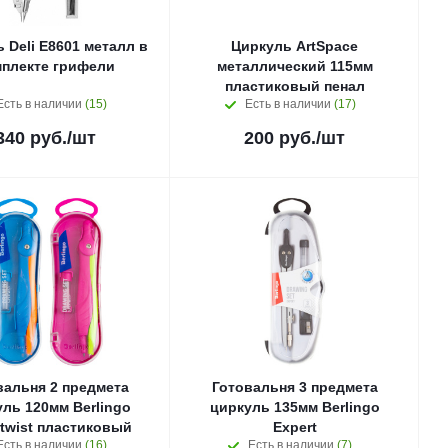
 Deli E8601 металл в
Циркуль ArtSpace
мплекте грифели
металлический 115мм
пластиковый пенал
Есть в наличии
(15)
Есть в наличии
(17)
340
руб.
/шт
200
руб.
/шт
вальня 2 предмета
Готовальня 3 предмета
ль 120мм Berlingo
циркуль 135мм Berlingo
twist пластиковый
Expert
Есть в наличии
(16)
Есть в наличии
(7)