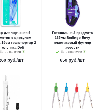
р для черчения 5
Готовальня 2 предмета
метов с циркулем
135мм Berlingo Envy
 15см транспортир 2
пластиковый футляр
угольника Deli
ассорти
Есть в наличии
(5)
Есть в наличии
(5)
260
руб.
/шт
650
руб.
/шт