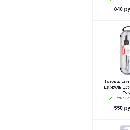
840
ру
Готовальня 
циркуль 135
Exp
Есть в н
550
ру