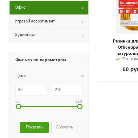
Офис
Игровой ассортимент
Художники
Резинки для
OfficeSp
натураль
Есть в н
Фильтр по параметрам
60
ру
Цена
60
210
Сбросить