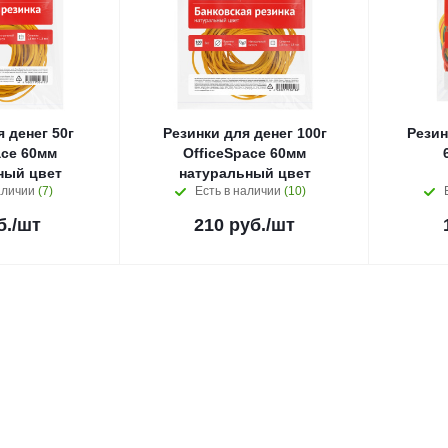
 денег 50г
Резинки для денег 100г
Резин
ace 60мм
OfficeSpace 60мм
ный цвет
натуральный цвет
аличии
(7)
Есть в наличии
(10)
б.
/шт
210
руб.
/шт