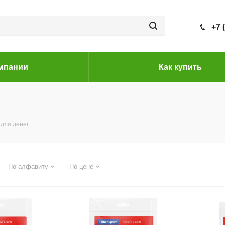
+7 
мпании
Как купить
 для денег
По алфавиту
По цене