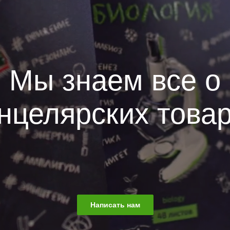
мпании
Как купить
Мы знаем все о
нцелярских това
Написать нам