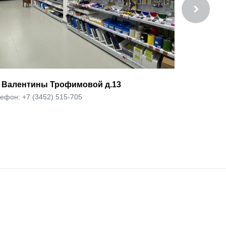
. Фармана Салманова д. 16
ул. Валери
ефон: +7 (3452) 515-705
Телефон: +7 