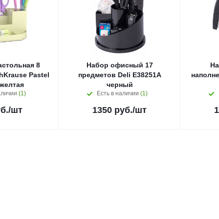
астольная 8
Набор офисный 17
На
hKrause Pastel
предметов Deli E38251A
наполне
 желтая
черный
аличии
(1)
Есть в наличии
(1)
б.
/шт
1350
руб.
/шт
1