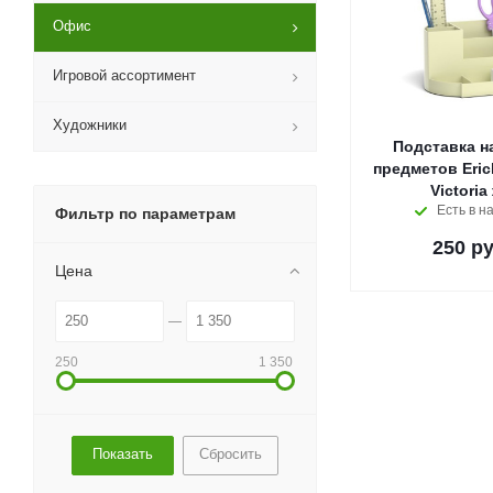
Офис
Игровой ассортимент
Художники
Подставка н
предметов Eric
Victoria
Есть в н
Фильтр по параметрам
250
ру
Цена
250
1 350
Сбросить