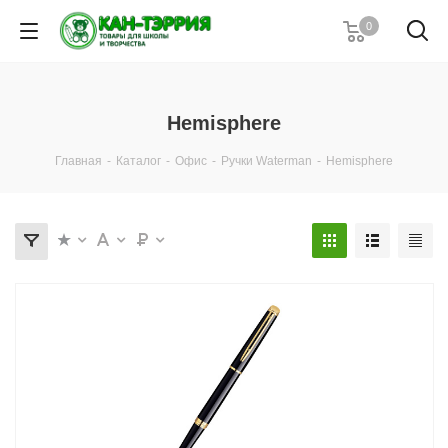
0
Hemisphere
Главная
-
Каталог
-
Офис
-
Ручки Waterman
-
Hemisphere